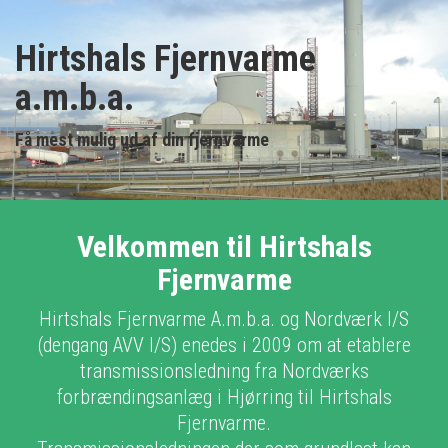
Hirtshals Fjernvarme
a.m.b.a.
Få mest mulig ud af din fjernvarme
Velkommen til Hirtshals
Fjernvarme
Hirtshals Fjernvarme A.m.b.a. og Nordværk I/S
(dengang AVV I/S) enedes i 2009 om at etablere
transmissionsledning fra Nordværks
forbrændingsanlæg i Hjørring til Hirtshals
Fjernvarme.