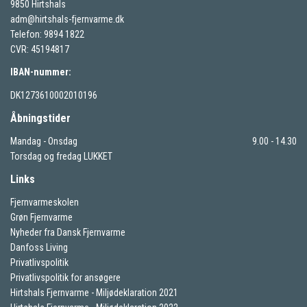
9850 Hirtshals
adm@hirtshals-fjernvarme.dk
Telefon: 9894 1822
CVR: 45194817
IBAN-nummer:
DK1273610002010196
Åbningstider
Mandag - Onsdag
9.00 - 14.30
Torsdag og fredag LUKKET
Links
Fjernvarmeskolen
Grøn Fjernvarme
Nyheder fra Dansk Fjernvarme
Danfoss Living
Privatlivspolitik
Privatlivspolitik for ansøgere
Hirtshals Fjernvarme - Miljødeklaration 2021